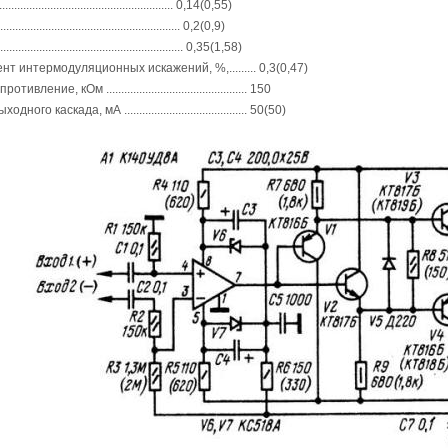
........................................................... 0,14(0,55)
............................................................ 0,2(0,9)
............................................................. 0,35(1,58)
 интермодуляционных искажений, %,......... 0,3(0,47)
вление, кОм ............................................... 150
дного каскада, мА ......................................... 50(50)