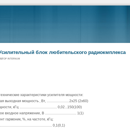
Усилительный блок любительского радиокмплекса
втор internum
ехнические характеристики усилителя мощности:
выходная мощность , Вт, ..........................2x25 (2x60)
, кГц ........................................... 0,02...150(100)
ходное напряжение, В .................................... 1(1)
т гармоник, %, на частоте, кГц:
............................................................ 0,1(0,1)