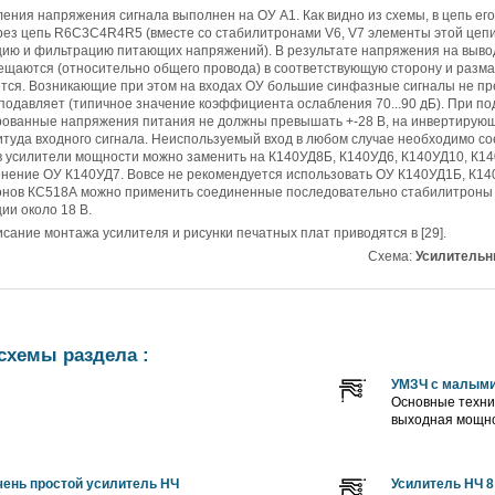
ления напряжения сигнала выполнен на ОУ А1. Как видно из схемы, в цепь ег
рез цепь R6C3C4R4R5 (вместе со стабилитронами V6, V7 элементы этой цепи
ию и фильтрацию питающих напряжений). В результате напряжения на выво
ещаются (относительно общего провода) в соответствующую сторону и разма
тся. Возникающие при этом на входах ОУ большие синфазные сигналы не пре
подавляет (типичное значение коэффициента ослабления 70...90 дБ). При п
ованные напряжения питания не должны превышать +-28 В, на инвертирующих 
итуда входного сигнала. Неиспользуемый вход в любом случае необходимо с
 усилители мощности можно заменить на К140УД8Б, К140УД6, К140УД10, К14
нение ОУ К140УД7. Вовсе не рекомендуется использовать ОУ К140УД1Б, К14
онов КС518А можно применить соединенные последовательно стабилитроны
ии около 18 В.
сание монтажа усилителя и рисунки печатных плат приводятся в [29].
Схема:
Усилительн
схемы раздела :
УМЗЧ с малыми
Основные техни
выходная мощность
ень простой усилитель НЧ
Усилитель НЧ 8