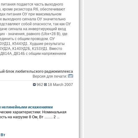
о питания подается часть выходного
, кроме резистора R6, обеспечивают
дах питания ОУ при максимальном
х выходного сигнала ОУ значительно
дставляют собой опасности, так как ОУ
одаче сигнала на инвертирующий вход
- значения, равного (Ubx+28 В), где
оединить с общим проводом. ОУ
0УД11, К544УД1. Худшие результаты
0УД2А, К140УД2Б, К153УД1. Вместо
 Д814А, Д814Б с общим напряжением
ый блок любительского радиокмплекса
Версия для печати:
962
18 March 2007
 нелинейными искажениями
ческие характеристики: Номинальная
 на нагрузке 8 Ом, Вт ......... 2 ...
 Вт