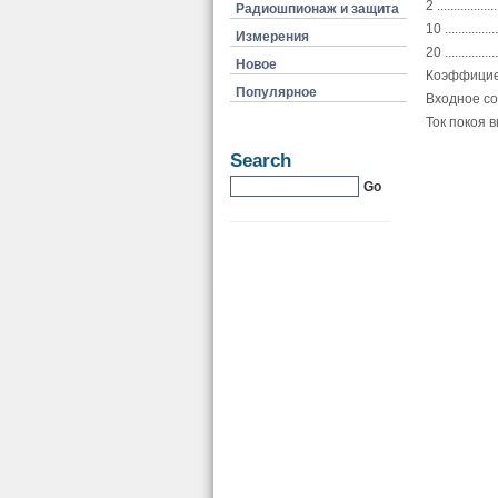
2 .................
Радиошпионаж и защита
10 ................
Измерения
20 ................
Новое
Коэффициент
Популярное
Входное сопроти
Ток покоя выхо
Search