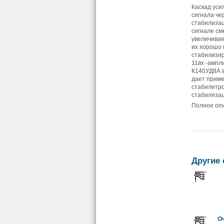
Каскад уси
сигнала че
стабилизац
сигнале см
увеличивае
их хорошо 
стабилизир
11вх -ампл
К140УД8А в
дает приме
стабилитр
стабилизац
Полное опи
Другие 
Оч