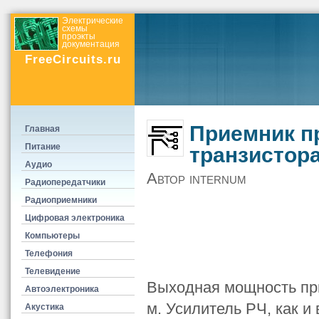
Электрические
схемы
проэкты
документация
FreeCircuits.ru
Приемник п
Главная
Питание
транзистор
Аудио
Автор internum
Радиопередатчики
Радиоприемники
Цифровая электроника
Компьютеры
Телефония
Телевидение
Выходная мощность при
Автоэлектроника
м. Усилитель РЧ, как и
Акустика