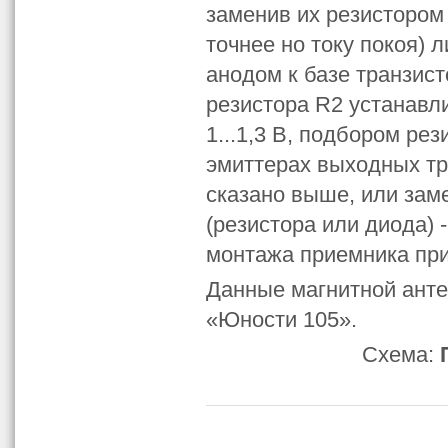
заменив их резистором
точнее но току покоя)
анодом к базе транзис
резистора R2 устанавл
1...1,3 В, подбором ре
эмиттерах выходных тр
сказано выше, или за
(резистора или диода) 
монтажа приемника прив
Данные магнитной антен
«Юности 105».
Схема: