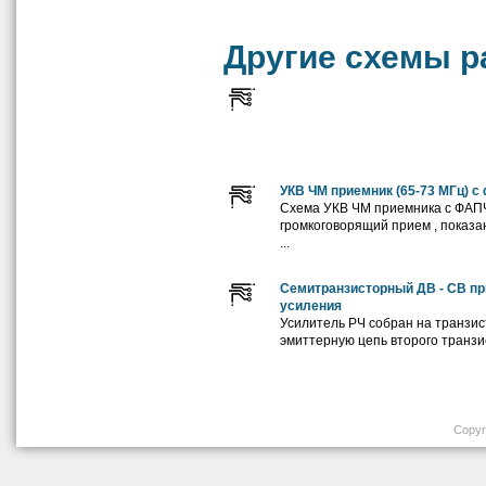
Другие схемы р
УКВ ЧМ приемник (65-73 МГц) с
Схема УКВ ЧМ приемника с ФАП
громкоговорящий прием , показа
...
Семитранзисторный ДВ - СВ пр
усиления
Усилитель РЧ собран на транзист
эмиттерную цепь второго транзис
Copyri