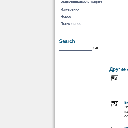
Радиошпионаж и защита
Измерения
Новое
Популярное
Search
Другие 
Бл
Ис
на
ос