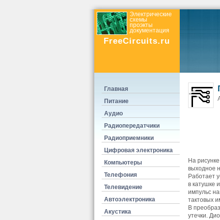
Электрические
схемы
проэкты
документация
FreeCircuits.ru
Главная
А
Питание
Аудио
Радиопередатчики
Радиоприемники
Цифровая электроника
На рисунке
Компьютеры
выходное н
Телефония
Работает у
в катушке 
Телевидение
импульс на
Автоэлектроника
тактовых и
В преобраз
Акустика
утечки. Ди