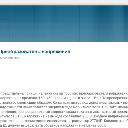
Преобразователь напряжения
втор internum
 представлена принципиальная схема простого преобразователя напряжения
апряжение в пределах 150- 450 В при мощности около 1 Вт. КПД преобразов
стройство следующим образом. Когда транзистор под действием тактовых импу
индуктивности накапливается энергия в виде магнитного поля. При закрывани
пряжения, пропорциональный скорости спада тока в катушке, который переда
мпульсов 1 кГц напряжение на выходе составляет 250 В (входное напряжение 2
ователе напряжения можно использовать транзистор 2Т704Б. Конденсатор С
од Д1 должен выдерживать обратное напряжение не менее 600 В.