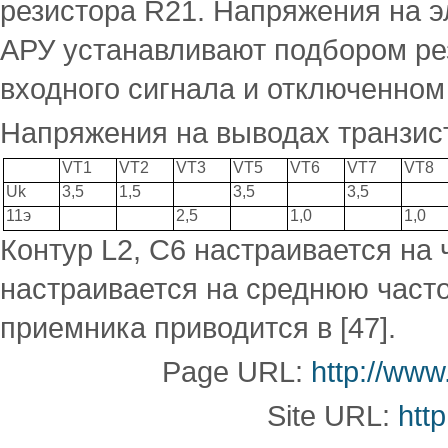
резистора R21. Напряжения на э
АРУ устанавливают подбором рез
входного сигнала и отключенном
Напряжения на выводах транзис
VT1
VT2
VT3
VT5
VT6
VT7
VT8
Uk
3,5
1,5
3,5
3,5
11э
2,5
1,0
1,0
Контур L2, С6 настраивается на 
настраивается на среднюю часто
приемника приводится в [47].
Page URL:
http://www
Site URL:
http