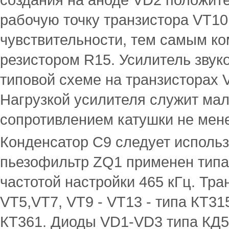
рабочую точку транзистора VT10
чувствительности, тем самым ко
резистором R15. Усилитель звук
типовой схеме на транзисторах V
Нагрузкой усилителя служит мал
сопротивлением катушки не мен
Конденсатор С9 следует исполь
пьезофильтр ZQ1 применен типа
частотой настройки 465 кГц. Тр
VT5,VT7, VT9 - VT13 - типа КТ315
КТ361. Диоды VD1-VD3 типа КД5