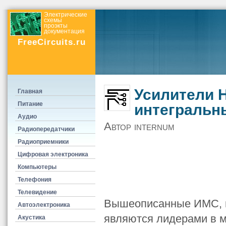
Электрические
схемы
проэкты
документация
FreeCircuits.ru
Усилители 
Главная
Питание
интегральн
Аудио
Автор internum
Радиопередатчики
Радиоприемники
Цифровая электроника
Компьютеры
Телефония
Телевидение
Вышеописанные ИМС, н
Автоэлектроника
являются лидерами в м
Акустика