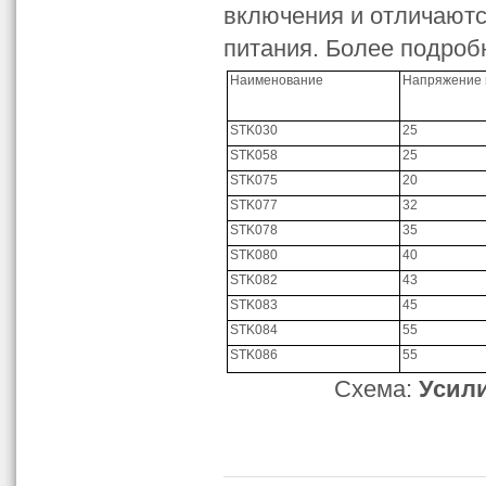
включения и отличают
питания. Более подробн
Наименование
Напряжение 
STK030
25
STK058
25
STK075
20
STK077
32
STK078
35
STK080
40
STK082
43
STK083
45
STK084
55
STK086
55
Схема:
Усил