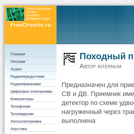
Электрические
схемы
проэкты
документация
FreeCircuits.ru
Походный п
Главная
Питание
Автор internum
Аудио
Радиопередатчики
Предназначен для при
Радиоприемники
Цифровая электроника
СВ и ДВ. Приемник имее
Компьютеры
детектор по схеме удв
Телефония
нагруженный через тра
Телевидение
выполнена
Автоэлектроника
Акустика