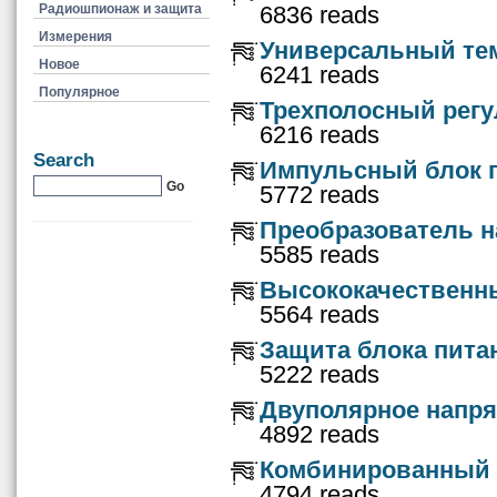
Радиошпионаж и защита
6836 reads
Измерения
Универсальный тем
Новое
6241 reads
Популярное
Трехполосный регу
6216 reads
Search
Импульсный блок 
5772 reads
Преобразователь н
5585 reads
Высококачественн
5564 reads
Защита блока пита
5222 reads
Двуполярное напря
4892 reads
Комбинированный 
4794 reads