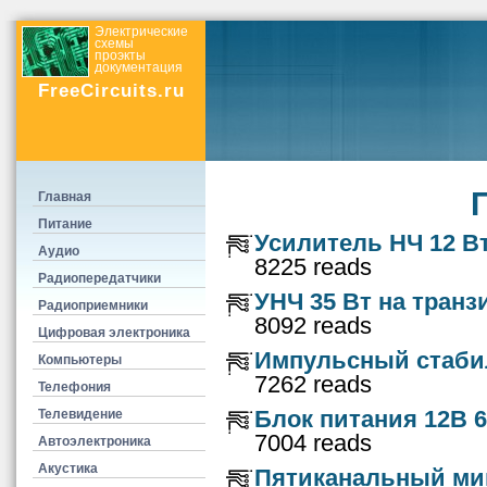
Электрические
схемы
проэкты
документация
FreeCircuits.ru
Главная
Питание
Усилитель НЧ 12 Вт
Аудио
8225 reads
Радиопередатчики
УНЧ 35 Вт на транз
Радиоприемники
8092 reads
Цифровая электроника
Импульсный стаби
Компьютеры
7262 reads
Телефония
Блок питания 12В 
Телевидение
7004 reads
Автоэлектроника
Акустика
Пятиканальный ми